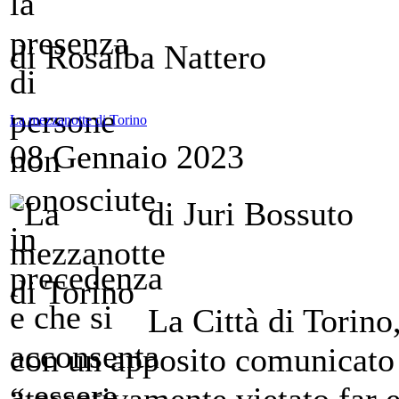
di Rosalba Nattero
La mezzanotte di Torino
08 Gennaio 2023
di Juri Bossuto
La Città di Torino
con un apposito comunicato c
“tassativamente vietato far e