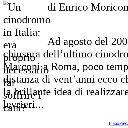
di Enrico Moricon
Ad agosto del 2002
chiusura dell’ultimo cinodro
Marconi a Roma, poco tempo
distanza di vent’anni ecco 
la brillante idea di realizzar
levrieri...
«
Inizio
Prec