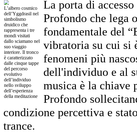
La porta di accesso 
L’albero cosmico
dell’Yggdrasil nel
Profondo che lega o
simbolismo
druidico che
fondamentale del “B
rappresenta i tre
mondi visitati
dallo sciamano nel
vibratoria su cui si
suo viaggio
interiore. Il tronco
fenomeni più nascos
è caratterizzato
dalle cinque tappe
dell'individuo e al 
del percorso
evolutivo
dell’individuo
musica è la chiave p
nello sviluppo
dell’esperienza
Profondo sollecitand
della meditazione
condizione percettiva e stat
trance.