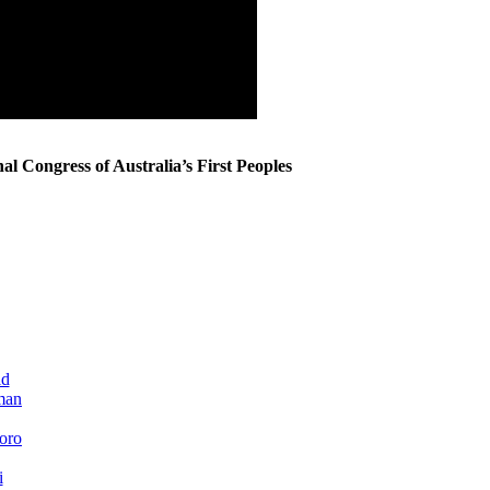
al Congress of Australia’s First Peoples
ld
kman
doro
i