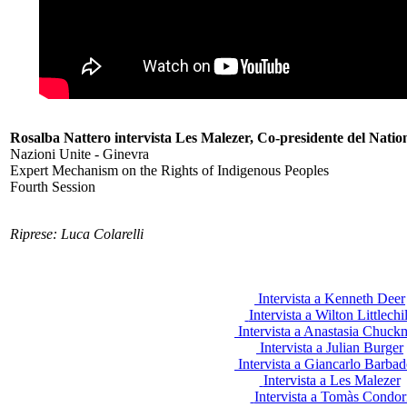
Rosalba Nattero intervista Les Malezer, Co-presidente del Nation
Nazioni Unite - Ginevra
Expert Mechanism on the Rights of Indigenous Peoples
Fourth Session
Riprese: Luca Colarelli
Intervista a Kenneth Deer
Intervista a Wilton Littlechi
Intervista a Anastasia Chuc
Intervista a Julian Burger
Intervista a Giancarlo Barba
Intervista a Les Malezer
Intervista a Tomàs Condor